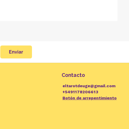
Enviar
Contacto
eltarotdeuge@gmail.com
+5491178206613
Botón de arrepentimiento